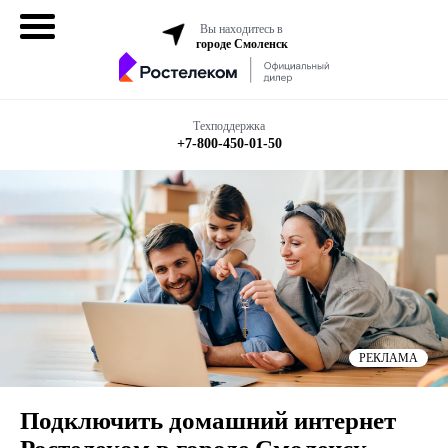
Вы находитесь в
городе Смоленск
Домашний
интернет
Техподдержка
+7-800-450-01-50
Интернет + ТВ
Все в одном
Все тарифы
Мобильная
связь
РЕКЛАМА
Бизнесу
Подключить домашний интернет
Подключить